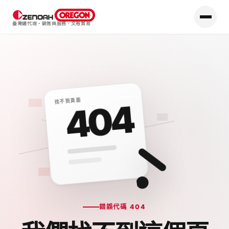
臺灣總代理・銷售與服務
·
文裕貿易
找不到頁面
404
錯誤代碼 404