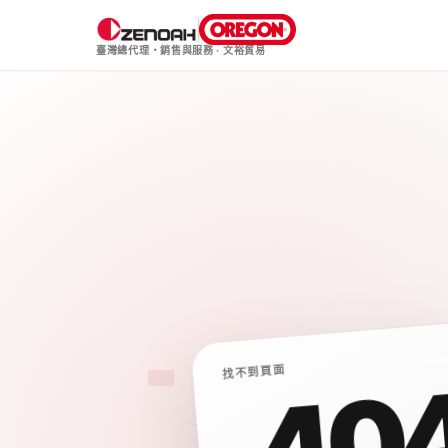
臺灣總代理・銷售與服務
·
文裕貿易
找不到頁面
40