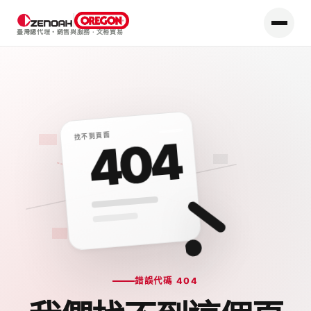
臺灣總代理・銷售與服務
·
文裕貿易
找不到頁面
404
錯誤代碼 404