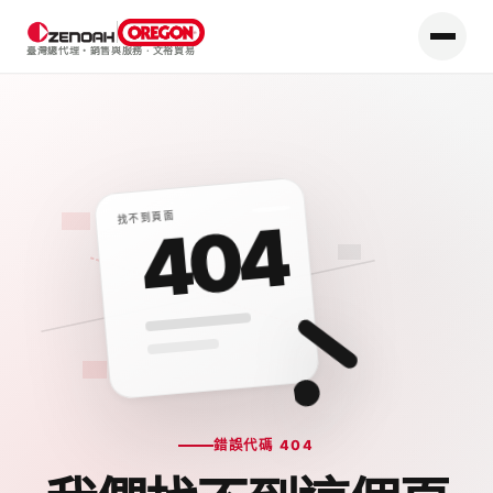
臺灣總代理・銷售與服務
·
文裕貿易
找不到頁面
404
錯誤代碼 404